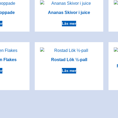
poppade
Ananas Skivor i juice
er
Läs mer
en Flakes
Rostad Lök ½-pall
er
Läs mer