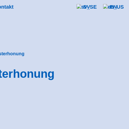
ntakt
SV
EN
msterhonung
terhonung