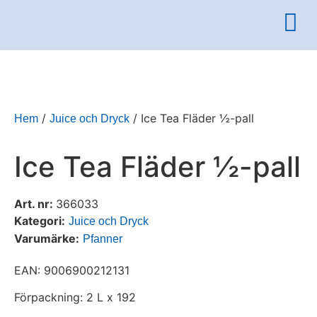
/
/ Ice Tea Fläder ½-pall
Hem
Juice och Dryck
Ice Tea Fläder ½-pall
Art. nr:
366033
Kategori:
Juice och Dryck
Varumärke:
Pfanner
EAN: 9006900212131
Förpackning: 2 L x 192