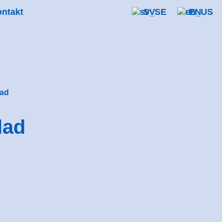
ntakt
SV
EN
lad
lad