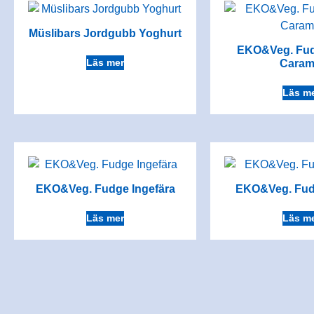
Müslibars Jordgubb Yoghurt
EKO&Veg. Fud
Läs mer
Caram
Läs m
EKO&Veg. Fudge Ingefära
EKO&Veg. Fudg
Läs mer
Läs m