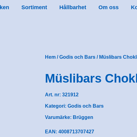
ken
Sortiment
Hållbarhet
Om oss
Ko
Hem
/
Godis och Bars
/ Müslibars Chok
Müslibars Chok
Art. nr:
321912
Kategori:
Godis och Bars
Varumärke:
Brüggen
EAN: 4008713707427