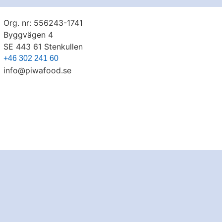
Org. nr: 556243-1741​
Byggvägen 4
SE 443 61 Stenkullen
+46 302 241 60
info@piwafood.se