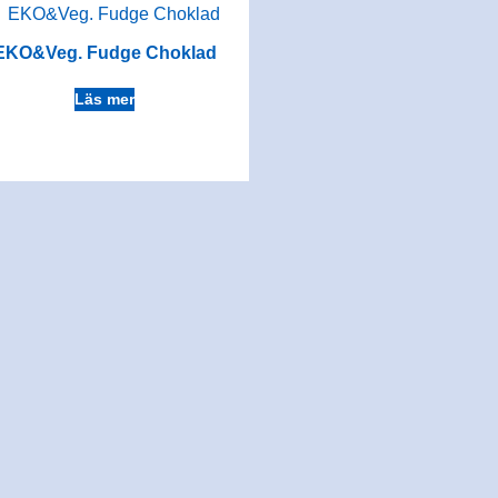
EKO&Veg. Fudge Choklad
Läs mer