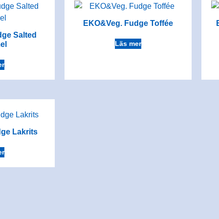
EKO&Veg. Fudge Toffée
ge Salted
Läs mer
el
er
e Lakrits
er