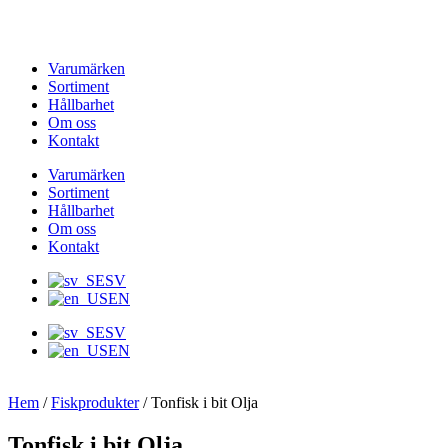
Hoppa
till
innehåll
Varumärken
Sortiment
Hållbarhet
Om oss
Kontakt
Varumärken
Sortiment
Hållbarhet
Om oss
Kontakt
SV
EN
SV
EN
Hem
/
Fiskprodukter
/ Tonfisk i bit Olja
Tonfisk i bit Olja