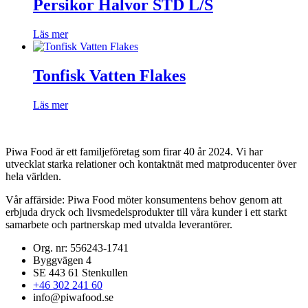
Persikor Halvor STD L/S
Läs mer
Tonfisk Vatten Flakes
Läs mer
Piwa Food är ett familjeföretag som firar 40 år 2024. Vi har
utvecklat starka relationer och kontaktnät med matproducenter över
hela världen.
Vår affärside:
Piwa Food möter konsumentens behov genom att
erbjuda dryck och livsmedelsprodukter till våra kunder i ett starkt
samarbete och partnerskap med utvalda leverantörer.
Org. nr: 556243-1741​
Byggvägen 4
SE 443 61 Stenkullen
+46 302 241 60
info@piwafood.se